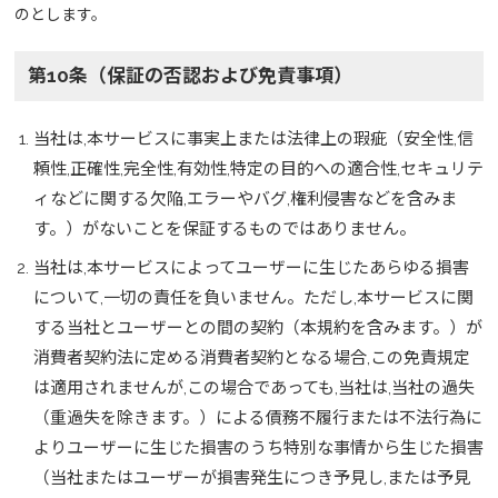
のとします。
第10条（保証の否認および免責事項）
当社は,本サービスに事実上または法律上の瑕疵（安全性,信
頼性,正確性,完全性,有効性,特定の目的への適合性,セキュリテ
ィなどに関する欠陥,エラーやバグ,権利侵害などを含みま
す。）がないことを保証するものではありません。
当社は,本サービスによってユーザーに生じたあらゆる損害
について,一切の責任を負いません。ただし,本サービスに関
する当社とユーザーとの間の契約（本規約を含みます。）が
消費者契約法に定める消費者契約となる場合,この免責規定
は適用されませんが,この場合であっても,当社は,当社の過失
（重過失を除きます。）による債務不履行または不法行為に
よりユーザーに生じた損害のうち特別な事情から生じた損害
（当社またはユーザーが損害発生につき予見し,または予見